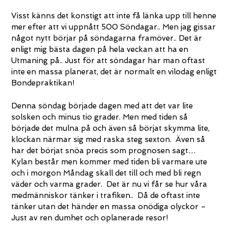
Visst känns det konstigt att inte få länka upp till henne
mer efter att vi uppnått 500 Söndagar.. Men jag gissar
något nytt börjar på söndagarna framöver.. Det är
enligt mig bästa dagen på hela veckan att ha en
Utmaning på.. Just för att söndagar har man oftast
inte en massa planerat, det är normalt en vilodag enligt
Bondepraktikan!
Denna söndag började dagen med att det var lite
solsken och minus tio grader. Men med tiden så
började det mulna på och även så börjat skymma lite,
klockan närmar sig med raska steg sexton. Även så
har det börjat snöa precis som prognosen sagt…
Kylan består men kommer med tiden bli varmare ute
och i morgon Måndag skall det till och med bli regn
väder och varma grader. Det är nu vi får se hur våra
medmänniskor tänker i trafiken.. Då de oftast inte
tänker utan det händer en massa onödiga olyckor –
Just av ren dumhet och oplanerade resor!