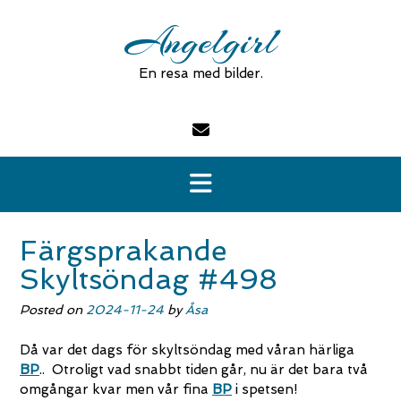
Skip
Angelgirl
to
content
En resa med bilder.
Färgsprakande
Skyltsöndag #498
Posted on
2024-11-24
by
Åsa
Då var det dags för skyltsöndag med våran härliga
BP
.. Otroligt vad snabbt tiden går, nu är det bara två
omgångar kvar men vår fina
BP
i spetsen!