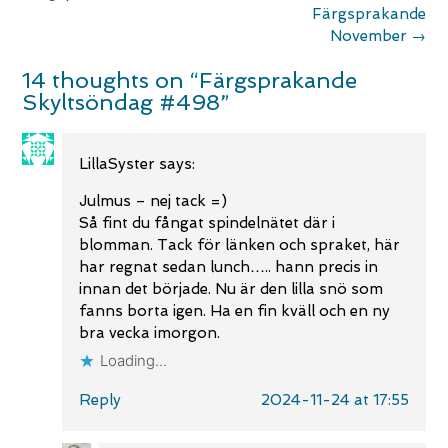
Färgsprakande
November
→
14 thoughts on “
Färgsprakande
Skyltsöndag #498
”
LillaSyster
says:
Julmus – nej tack =)
Så fint du fångat spindelnätet där i
blomman. Tack för länken och spraket, här
har regnat sedan lunch….. hann precis in
innan det började. Nu är den lilla snö som
fanns borta igen. Ha en fin kväll och en ny
bra vecka imorgon.
Loading...
Reply
2024-11-24 at 17:55