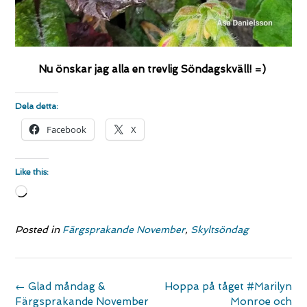
Nu önskar jag alla en trevlig Söndagskväll! =)
Dela detta:
Facebook
X
Like this:
Loading…
Posted in
Färgsprakande November
,
Skyltsöndag
Post
←
Glad måndag &
Hoppa på tåget #Marilyn
navigation
Färgsprakande November
Monroe och