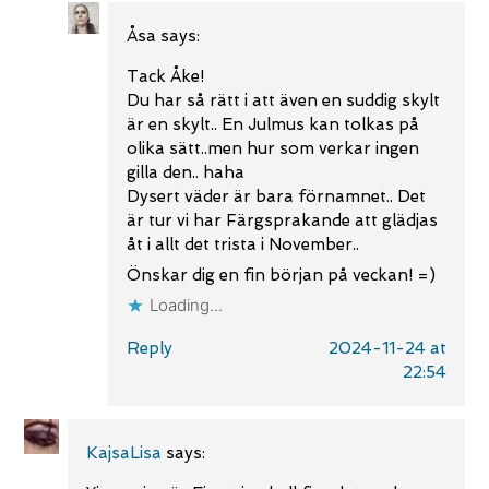
Åsa
says:
Tack Åke!
Du har så rätt i att även en suddig skylt
är en skylt.. En Julmus kan tolkas på
olika sätt..men hur som verkar ingen
gilla den.. haha
Dysert väder är bara förnamnet.. Det
är tur vi har Färgsprakande att glädjas
åt i allt det trista i November..
Önskar dig en fin början på veckan! =)
Loading...
Reply
2024-11-24 at
22:54
KajsaLisa
says: