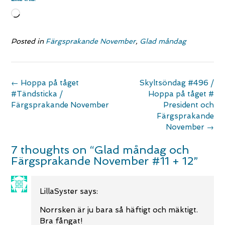
Loading…
Posted in
Färgsprakande November
,
Glad måndag
Post
←
Hoppa på tåget
Skyltsöndag #496 /
navigation
#Tändsticka /
Hoppa på tåget #
Färgsprakande November
President och
Färgsprakande
November
→
7 thoughts on “
Glad måndag och
Färgsprakande November #11 + 12
”
LillaSyster
says:
Norrsken är ju bara så häftigt och mäktigt.
Bra fångat!