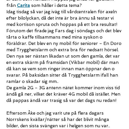
från
Carita
som håller i detta tema?
Idag tisdag så var jag iväg till vårdcentralen för axeln
efter bilolyckan, då det inte är bra ännu så testar vi
med kortison spruta och hoppas på ett bra resultat!
Förutom det firade jag Fars dag i söndags och det blev
tårta o kaffe tillsammans med mina syskon o
föräldrar. Det blev en ny mobil för seniorer – En Doro
med Trygghetslarm och extra bra för nedsatt hörsel.
Den nya ser nästan likadan ut som den gamla, det var
en extra skärm på framsidan (Vikbar mobil) där man
då kan se vem som ringer innan man öppnar den o
svarar. På baksidan sitter då Trygghetslarm ifall han
ramlar o skadar sig mm..
De gamla 2G – 3G antenn nätet kommer inom viss tid
ändå gå ner, vilket det kräver 4G mobil då istället. Men
då pappas ändå var trasig så var det dags nu redan!
Eftersom Åke och jag varit ute på flera dagars
Norrskens kvällar/nätter så har det blivit många
bilder, den sista svängen var i helgen som nu var..