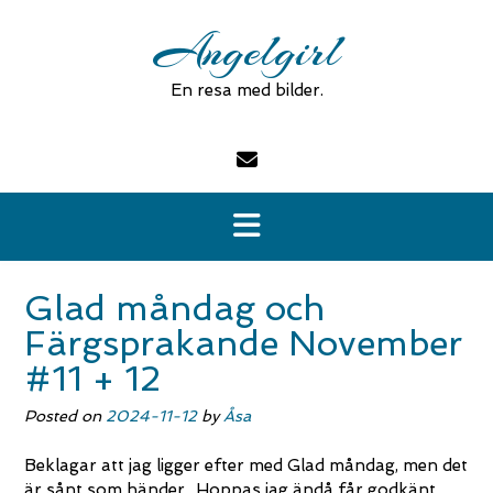
Skip
Angelgirl
to
content
En resa med bilder.
Glad måndag och
Färgsprakande November
#11 + 12
Posted on
2024-11-12
by
Åsa
Beklagar att jag ligger efter med Glad måndag, men det
är sånt som händer.. Hoppas jag ändå får godkänt