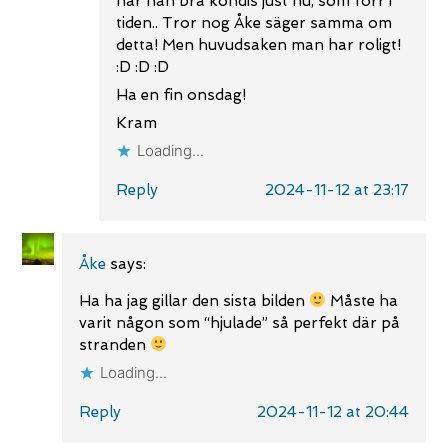
har nån bra kondis just nu, som förr i
tiden.. Tror nog Åke säger samma om
detta! Men huvudsaken man har roligt!
:D :D :D
Ha en fin onsdag!
Kram
Loading...
Reply
2024-11-12 at 23:17
Åke
says:
Ha ha jag gillar den sista bilden
Måste ha
varit någon som “hjulade” så perfekt där på
stranden
Loading...
Reply
2024-11-12 at 20:44