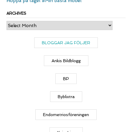
Hoppa på tåget #Min bästa möbel
ARCHIVES
Archives
BLOGGAR JAG FÖLJER
Ankis Bildblogg
BP
Byblixtra
Endometriosföreningen