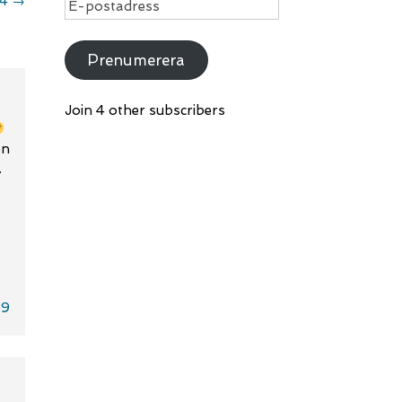
74
→
E-
postadress
Prenumerera
Join 4 other subscribers
on
.
59