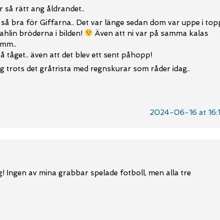
 så rätt ang åldrandet..
e så bra för Giffarna.. Det var länge sedan dom var uppe i top
Sahlin bröderna i bilden!
Även att ni var på samma kalas
 mm..
å tåget.. även att det blev ett sent påhopp!
g trots det gråtrista med regnskurar som råder idag..
2024-06-16 at 16:
ng! Ingen av mina grabbar spelade fotboll, men alla tre