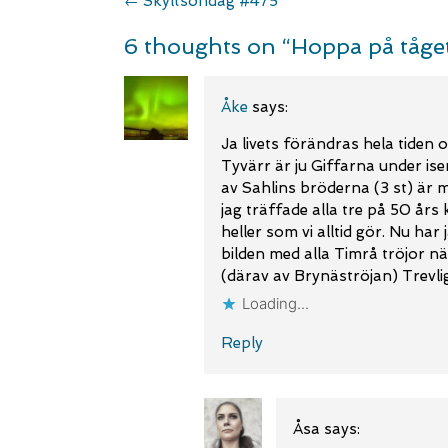
Post
←
Skyltsöndag #475
navigation
6 thoughts on “
Hoppa på tåge
Åke
says:
Ja livets förändras hela tiden 
Tyvärr är ju Giffarna under is
av Sahlins bröderna (3 st) är m
jag träffade alla tre på 50 års 
heller som vi alltid gör. Nu har 
bilden med alla Timrå tröjor 
(därav av Brynäströjan) Trevli
Loading...
Reply
Åsa
says: