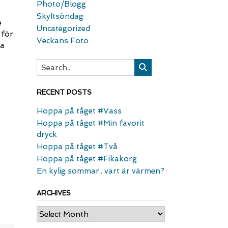
Photo/Blogg
Skyltsöndag
e
Uncategorized
 för
Veckans Foto
la
RECENT POSTS
Hoppa på tåget #Vass
Hoppa på tåget #Min favorit
dryck
Hoppa på tåget #Två
Hoppa på tåget #Fikakorg
En kylig sommar.. vart är värmen?
ARCHIVES
Archives