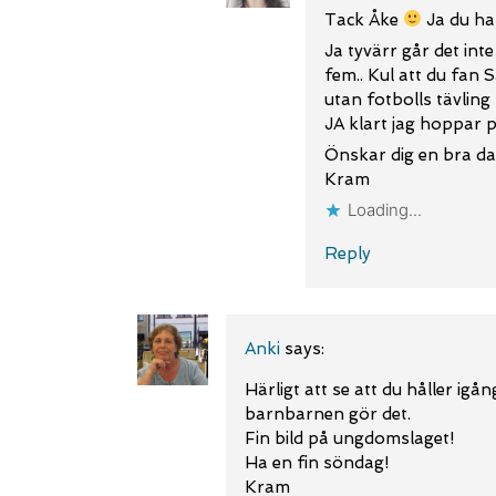
Tack Åke
Ja du har
Ja tyvärr går det int
fem.. Kul att du fan 
utan fotbolls tävling
JA klart jag hoppar p
Önskar dig en bra da
Kram
Loading...
Reply
Anki
says:
Härligt att se att du håller igå
barnbarnen gör det.
Fin bild på ungdomslaget!
Ha en fin söndag!
Kram