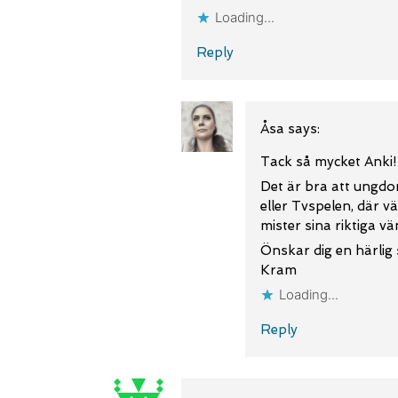
Loading...
Reply
Åsa
says:
Tack så mycket Anki
Det är bra att ungdom
eller Tvspelen, där v
mister sina riktiga v
Önskar dig en härlig
Kram
Loading...
Reply