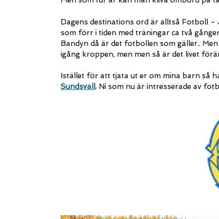
Men som tur är kan man kliva ombord på tåg
Dagens destinations ord är alltså Fotboll – J
som förr i tiden med träningar ca två gånge
Bandyn då är det fotbollen som gäller.. Men
igång kroppen, men men så är det livet för
Istället för att tjata ut er om mina barn så 
Sundsvall
. Ni som nu är intresserade av fot