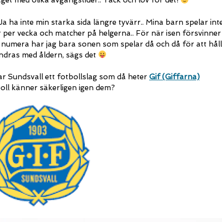
et med olika avgångstider.. Tack och lov för det!
a ha inte min starka sida längre tyvärr.. Mina barn spelar int
r per vecka och matcher på helgerna.. För när isen försvinner
 numera har jag bara sonen som spelar då och då för att hål
ändras med åldern, sägs det
har Sundsvall ett fotbollslag som då heter
Gif (Giffarna)
boll känner säkerligen igen dem?