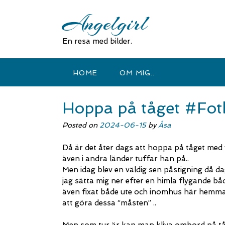
Skip
Angelgirl
to
content
En resa med bilder.
HOME
OM MIG..
Hoppa på tåget #Fot
Posted on
2024-06-15
by
Åsa
Då är det åter dags att hoppa på tåget med
även i andra länder tuffar han på..
Men idag blev en väldig sen påstigning då 
jag sätta mig ner efter en himla flygande bå
även fixat både ute och inomhus här hemma. 
att göra dessa “måsten” ..