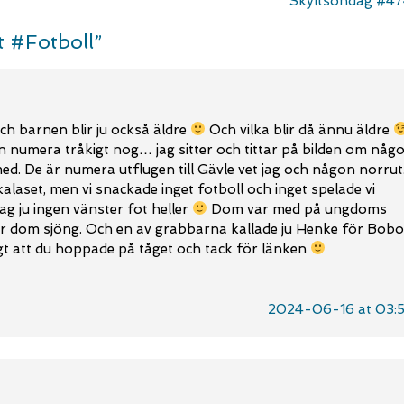
Skyltsöndag #4
t #Fotboll
”
och barnen blir ju också äldre
Och vilka blir då ännu äldre
en numera tråkigt nog… jag sitter och tittar på bilden om någ
ed. De är numera utflugen till Gävle vet jag och någon norrut
kalaset, men vi snackade inget fotboll och inget spelade vi
jag ju ingen vänster fot heller
Dom var med på ungdoms
när dom sjöng. Och en av grabbarna kallade ju Henke för Bobo
gt att du hoppade på tåget och tack för länken
2024-06-16 at 03: