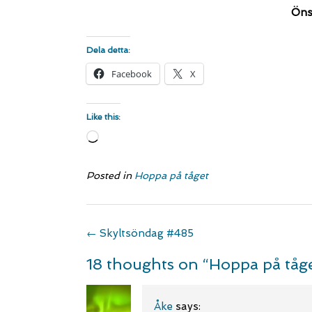
Önsk
Dela detta:
Facebook
X
Like this:
Loading…
Posted in
Hoppa på tåget
Post
←
Skyltsöndag #485
navigation
18 thoughts on “
Hoppa på tåge
Åke
says: