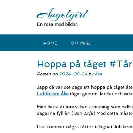
Skip
Angelgirl
to
content
En resa med bilder.
HOME
OM MIG..
Hoppa på tåget #Tårt
Posted on
2024-08-24
by
Åsa
Japp då var det dags att hoppa på tåget åte
Lokförare Åke
tåget genom landet och vidare
Men detta är inte vilken utmaning som hellst
dagarna fyll år! (Den 22/8) Med detta måste 
Här kommer några tårtor tillägnat Jubilaren!