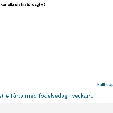
ar alla en fin lördag! =)
Fullt upp
t #Tårta med födelsedag i veckan..
”