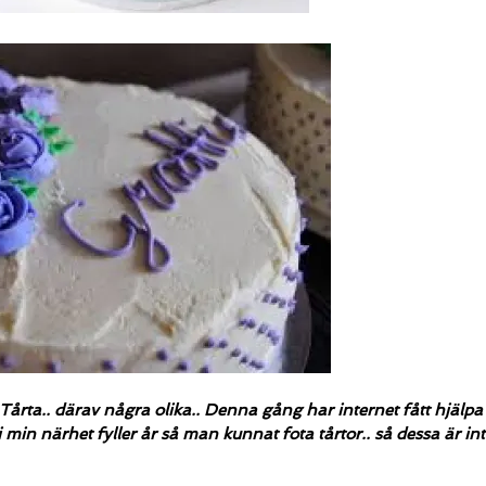
Tårta.. därav några olika.. Denna gång har internet fått hjälpa t
i min närhet fyller år så man kunnat fota tårtor.. så dessa är in