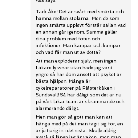
Åsa
says:
Tack Åke! Det är svårt med smärta och
hamna mellan stolarna.. Men de som
ingen smärta upplevt förstår sällan vad
en annan går igenom. Samma gäller
dina problem med foten och
infektioner. Man kämpar och kämpar
och vad får man ut av detta?
Att man exploderar själv, men ingen
Läkare lyssnar utan hade jag varit
yngre så har dom ansett att psyket är
bästa hjälpen. Många är
cykelreparatörer på Plåsterkåken i
Sundsvall! Så här dåligt som det är nu
på vårt läkar team är skrämmande och
alarmerande dåligt.
Men man gör så gott man kan att
hänga med på det man tagit sig för, en
är ju tjurig in i det sista.. Skulle aldrig
avstå så länge jag är vaken.. men man