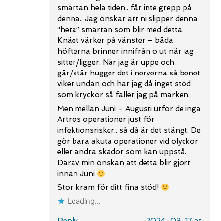
smärtan hela tiden.. får inte grepp på
denna.. Jag önskar att ni slipper denna
“heta” smärtan som blir med detta.
Knäet värker på vänster – båda
höfterna brinner innifrån o ut när jag
sitter/ligger. När jag är uppe och
går/står hugger det i nerverna så benet
viker undan och har jag då inget stöd
som kryckor så faller jag på marken.
Men mellan Juni – Augusti utför de inga
Artros operationer just för
infektionsrisker.. så då är det stängt. De
gör bara akuta operationer vid olyckor
eller andra skador som kan uppstå.
Därav min önskan att detta blir gjort
innan Juni
Stor kram för ditt fina stöd!
Loading...
Reply
2024-03-17 at