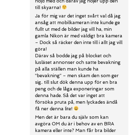
nöjd med och därav jag höjer upp den
till skyarna!
Ja för mig var det inget svårt val då jag
ansåg att mobilkameran inte kunde ge
fullt ut med de bilder jag vill ha, min
gamla Nikon är med väldigt bra kamera
– Dock så räcker den inte till i allt jag vill
göra!
Därav så bodde jag på blocket och
lusläset annonser och satte bevakning
på alla ställen man kunde ha
“bevakning” – men skam den som ger
sig.. till slut dök denna upp för en bra
peng och de låga exponeringar som
denna hade. Så det var inget att
försöka pruta på, men lyckades ändå
få ner denna lite!
Men det är bara du själv som kan
avgöra OM du är i behov av en BRA
kamera eller inte? Man får bra bilder