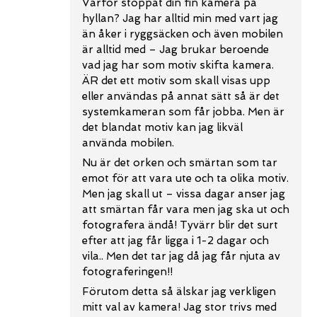
Varför stoppat din fin kamera på
hyllan? Jag har alltid min med vart jag
än åker i ryggsäcken och även mobilen
är alltid med – Jag brukar beroende
vad jag har som motiv skifta kamera.
ÄR det ett motiv som skall visas upp
eller användas på annat sätt så är det
systemkameran som får jobba. Men är
det blandat motiv kan jag likväl
använda mobilen.
Nu är det orken och smärtan som tar
emot för att vara ute och ta olika motiv.
Men jag skall ut – vissa dagar anser jag
att smärtan får vara men jag ska ut och
fotografera ändå! Tyvärr blir det surt
efter att jag får ligga i 1-2 dagar och
vila.. Men det tar jag då jag får njuta av
fotograferingen!!
Förutom detta så älskar jag verkligen
mitt val av kamera! Jag stor trivs med