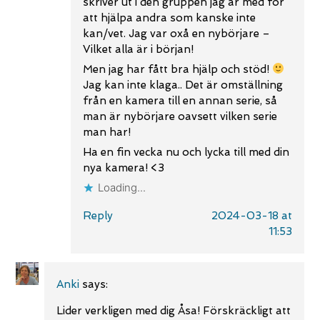
skriver ut i den gruppen jag är med för
att hjälpa andra som kanske inte
kan/vet. Jag var oxå en nybörjare –
Vilket alla är i början!
Men jag har fått bra hjälp och stöd!
Jag kan inte klaga.. Det är omställning
från en kamera till en annan serie, så
man är nybörjare oavsett vilken serie
man har!
Ha en fin vecka nu och lycka till med din
nya kamera! <3
Loading...
Reply
2024-03-18 at
11:53
Anki
says:
Lider verkligen med dig Åsa! Förskräckligt att