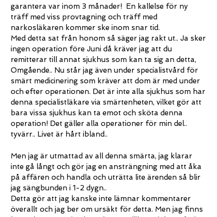
garantera var inom 3 månader! En kallelse för ny
träff med viss provtagning och träff med
narkosläkaren kommer ske inom snar tid.
Med detta sat från honom så säger jag rakt ut.. Ja sker
ingen operation före Juni då kräver jag att du
remitterar till annat sjukhus som kan ta sig an detta,
Omgående.. Nu står jag även under specialistvård för
smärt medicinering som kräver att dom är med under
och efter operationen. Det är inte alla sjukhus som har
denna specialistläkare via smärtenheten, vilket gör att
bara vissa sjukhus kan ta emot och sköta denna
operation! Det gäller alla operationer för min del..
tyvärr.. Livet är hårt ibland..
Men jag är utmattad av all denna smärta, jag klarar
inte gå långt och gör jag en ansträngning med att åka
på affären och handla och uträtta lite ärenden så blir
jag sängbunden i 1-2 dygn..
Detta gör att jag kanske inte lämnar kommentarer
överallt och jag ber om ursäkt för detta. Men jag finns