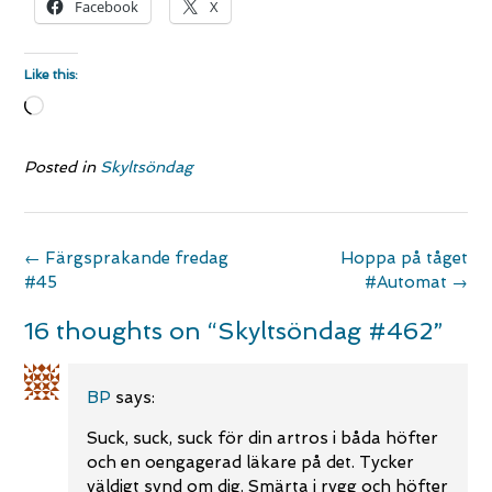
Facebook
X
Like this:
Loading…
Posted in
Skyltsöndag
Post
←
Färgsprakande fredag
Hoppa på tåget
navigation
#45
#Automat
→
16 thoughts on “
Skyltsöndag #462
”
BP
says:
Suck, suck, suck för din artros i båda höfter
och en oengagerad läkare på det. Tycker
väldigt synd om dig. Smärta i rygg och höfter