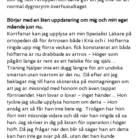
normal dygnsrytm överhuvudtaget.
Börjar med en liten uppdatering om mig och mitt eget
mående just nu..
Kortfattat kan jag upplysa att min Specialist Läkare på
ortopeden då för Artrosen både i Knä och i Höfterna
ringde upp mig förra veckan, fick konstaterat att båda
höfterna är nu drabbade av artros – Höger som
pågått länge är rent av ett helsike för sig själv…
Träning hjälper inte ett dugg längre för att undvika
smärtan utan tvärtom är det nu. Då efter att jag
beklagat mig till hans sköterska på mottagningen om
att jag är missnöjd med honom och även tappat
förtroendet. Han lovar o lovar – inget händer… Hon
tyckte jag skulle upplysa honom om detta – Hon
ansåg att så får han inte bete sig. Troligen har hon
fört mitt missnöje vidare och då när han ringde så sa
han: Jag skriver in dig på listan för operation i höger
höft. Då jag frågar när den blir så säger han att detta
kan han inte ge svar på då.. utan det han kunde