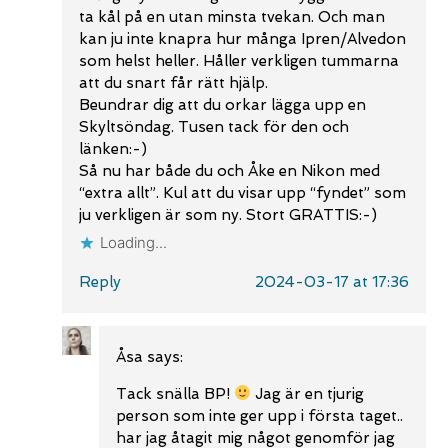
ta kål på en utan minsta tvekan. Och man
kan ju inte knapra hur många Ipren/Alvedon
som helst heller. Håller verkligen tummarna
att du snart får rätt hjälp.
Beundrar dig att du orkar lägga upp en
Skyltsöndag. Tusen tack för den och
länken:-)
Så nu har både du och Åke en Nikon med
“extra allt”. Kul att du visar upp “fyndet” som
ju verkligen är som ny. Stort GRATTIS:-)
Loading...
Reply
2024-03-17 at 17:36
Åsa
says:
Tack snälla BP!
Jag är en tjurig
person som inte ger upp i första taget..
har jag åtagit mig något genomför jag