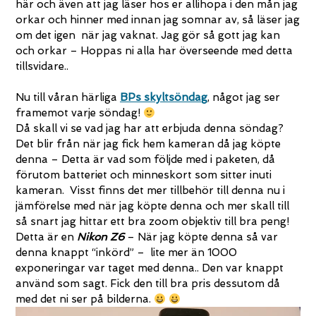
här och även att jag läser hos er allihopa i den mån jag
orkar och hinner med innan jag somnar av, så läser jag
om det igen när jag vaknat. Jag gör så gott jag kan
och orkar – Hoppas ni alla har överseende med detta
tillsvidare..
Nu till våran härliga
BPs skyltsöndag
, något jag ser
framemot varje söndag!
Då skall vi se vad jag har att erbjuda denna söndag?
Det blir från när jag fick hem kameran då jag köpte
denna – Detta är vad som följde med i paketen, då
förutom batteriet och minneskort som sitter inuti
kameran. Visst finns det mer tillbehör till denna nu i
jämförelse med när jag köpte denna och mer skall till
så snart jag hittar ett bra zoom objektiv till bra peng!
Detta är en
Nikon Z6
– När jag köpte denna så var
denna knappt “inkörd” – lite mer än 1000
exponeringar var taget med denna.. Den var knappt
använd som sagt. Fick den till bra pris dessutom då
med det ni ser på bilderna.