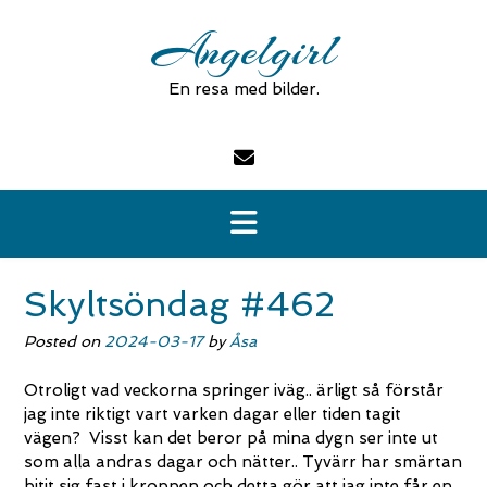
Skip
Angelgirl
to
content
En resa med bilder.
Skyltsöndag #462
Posted on
2024-03-17
by
Åsa
Otroligt vad veckorna springer iväg.. ärligt så förstår
jag inte riktigt vart varken dagar eller tiden tagit
vägen? Visst kan det beror på mina dygn ser inte ut
som alla andras dagar och nätter.. Tyvärr har smärtan
bitit sig fast i kroppen och detta gör att jag inte får en