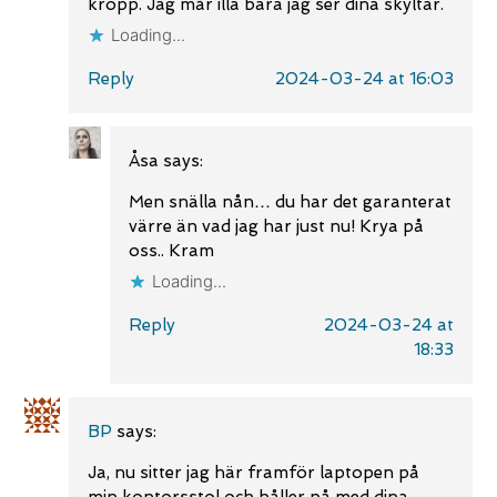
kropp. Jag mår illa bara jag ser dina skyltar.
Loading...
Reply
2024-03-24 at 16:03
Åsa
says:
Men snälla nån… du har det garanterat
värre än vad jag har just nu! Krya på
oss.. Kram
Loading...
Reply
2024-03-24 at
18:33
BP
says:
Ja, nu sitter jag här framför laptopen på
min kontorsstol och håller på med dina