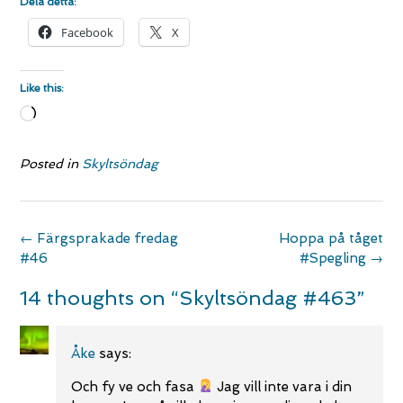
Dela detta:
Facebook
X
Like this:
Loading…
Posted in
Skyltsöndag
Post
←
Färgsprakade fredag
Hoppa på tåget
navigation
#46
#Spegling
→
14 thoughts on “
Skyltsöndag #463
”
Åke
says:
Och fy ve och fasa
Jag vill inte vara i din