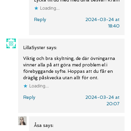
Lycka till du med med dina besvär! Kram
Loading...
Reply
2024-03-24 at
18:40
LillaSyster
says:
Viktig och bra skyltning, de där övningarna
vinner alla på att göra med problem el i
förebyggande syfte. Hoppas att du får en
dräglig påskvecka utan allt för ont.
Loading...
Reply
2024-03-24 at
20:07
Åsa
says: