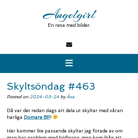
Skip
Angelgirl
to
content
En resa med bilder.
Skyltsöndag #463
Posted on
2024-03-24
by
Åsa
Då var det redan dags att dela ut skyltar med våran
härliga
Domare BP
!
Här kommer lite passande skyltar jag fotade av om
man har problem med höfterna, men kom ihåg att