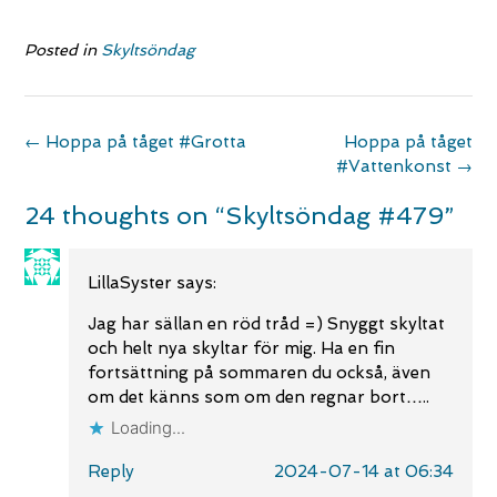
Posted in
Skyltsöndag
Post
←
Hoppa på tåget #Grotta
Hoppa på tåget
navigation
#Vattenkonst
→
24 thoughts on “
Skyltsöndag #479
”
LillaSyster
says:
Jag har sällan en röd tråd =) Snyggt skyltat
och helt nya skyltar för mig. Ha en fin
fortsättning på sommaren du också, även
om det känns som om den regnar bort…..
Loading...
Reply
2024-07-14 at 06:34