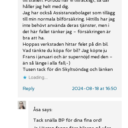
till stallen. Förbud har vi tillräckligt, så där
håller jag helt med dig.
Jag har också Assistancebolaget som tillägg
till min normala bilförsäkring. Hittills har jag
inte behövt använda deras tjänster, men i
det här fallet tänker jag – försäkringen är
bra att ha.
Hoppas verkstaden hittar felet på din bil.
Vad tänkte du köpa för bil? Jag köpte ju
Frans i januari och är supernöjd med den –
än så länge i alla fall;-)
Tusen tack för din Skyltsöndag och länken
Loading...
Reply
2024-08-18 at 16:50
Åsa
says:
Tack snälla BP för dina fina ord!