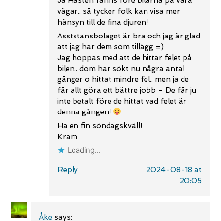
Ja Hästen fanns före bilarna på våra
vägar.. så tycker folk kan visa mer
hänsyn till de fina djuren!
Asststansbolaget är bra och jag är glad
att jag har dem som tillägg =)
Jag hoppas med att de hittar felet på
bilen.. dom har sökt nu några antal
gånger o hittat mindre fel.. men ja de
får allt göra ett bättre jobb – De får ju
inte betalt före de hittat vad felet är
denna gången!
Ha en fin söndagskväll!
Kram
Loading...
Reply
2024-08-18 at
20:05
Åke
says: