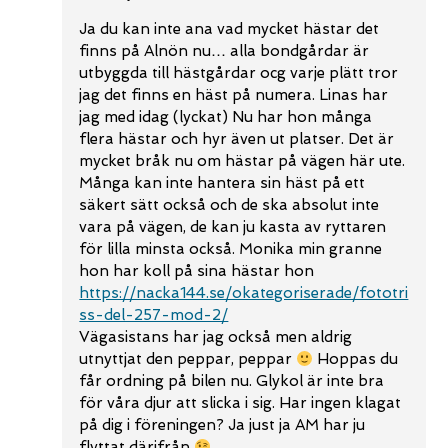
Ja du kan inte ana vad mycket hästar det
finns på Alnön nu… alla bondgårdar är
utbyggda till hästgårdar ocg varje plätt tror
jag det finns en häst på numera. Linas har
jag med idag (lyckat) Nu har hon många
flera hästar och hyr även ut platser. Det är
mycket bråk nu om hästar på vägen här ute.
Många kan inte hantera sin häst på ett
säkert sätt också och de ska absolut inte
vara på vägen, de kan ju kasta av ryttaren
för lilla minsta också. Monika min granne
hon har koll på sina hästar hon
https://nacka144.se/okategoriserade/fototri
ss-del-257-mod-2/
Vägasistans har jag också men aldrig
utnyttjat den peppar, peppar
Hoppas du
får ordning på bilen nu. Glykol är inte bra
för våra djur att slicka i sig. Har ingen klagat
på dig i föreningen? Ja just ja AM har ju
flyttat därifrån