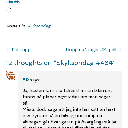
Like this:
Loading…
Posted in
Skyltsöndag
Post
←
Fullt upp..
Hoppa på tåget #Kapell
→
navigation
12 thoughts on “
Skyltsöndag #484
”
BP
says:
Ja, hästen fanns ju faktiskt innan bilen ens
fanns på planeringsstadiet om man säger
så.
Måste dock säga att jag inte har sett en häst
med ryttare på en bilväg, undantag när
ekipagen går över gatan på övergångsstället