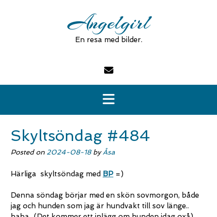
Skip
Angelgirl
to
content
En resa med bilder.
Skyltsöndag #484
Posted on
2024-08-18
by
Åsa
Härliga skyltsöndag med
BP
=)
Denna söndag börjar med en skön sovmorgon, både
jag och hunden som jag är hundvakt till sov länge..
haha.. (Det kommer ett inlägg om hunden idag oxå)