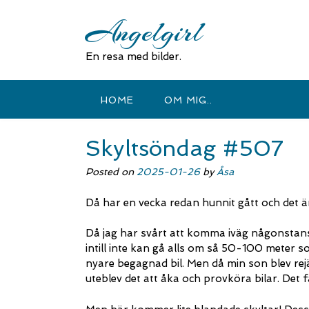
Skip
Angelgirl
to
content
En resa med bilder.
HOME
OM MIG..
Skyltsöndag #507
Posted on
2025-01-26
by
Åsa
Då har en vecka redan hunnit gått och det 
Då jag har svårt att komma iväg någonstans j
intill inte kan gå alls om så 50-100 meter 
nyare begagnad bil. Men då min son blev rej
uteblev det att åka och provköra bilar. Det f