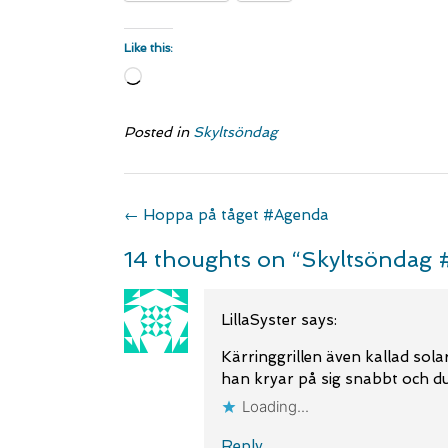
Like this:
Loading…
Posted in
Skyltsöndag
Post
←
Hoppa på tåget #Agenda
navigation
14 thoughts on “
Skyltsöndag
LillaSyster
says:
Kärringgrillen även kallad solar
han kryar på sig snabbt och du
Loading...
Reply