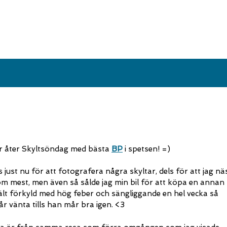
är åter Skyltsöndag med bästa
BP
i spetsen! =)
ust nu för att fotografera några skyltar, dels för att jag nä
som mest, men även så sålde jag min bil för att köpa en annan
ält förkyld med hög feber och sängliggande en hel vecka så
år vänta tills han mår bra igen. <3