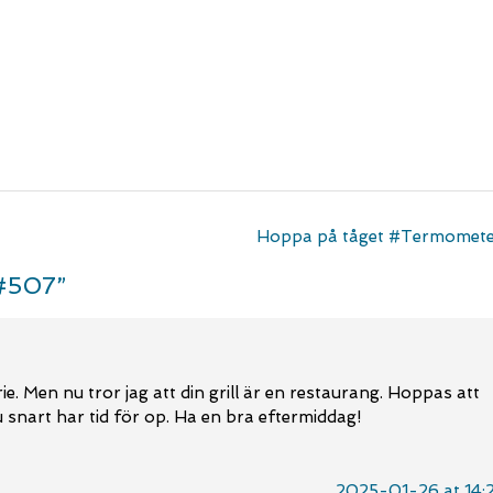
Hoppa på tåget #Termomet
 #507
”
ie. Men nu tror jag att din grill är en restaurang. Hoppas att
 snart har tid för op. Ha en bra eftermiddag!
2025-01-26 at 14: