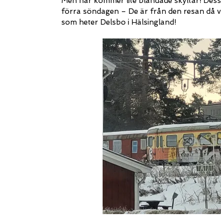
Men här kommer lite blandade skyltar! Des
förra söndagen – De är från den resan då vi
som heter Delsbo i Hälsingland!