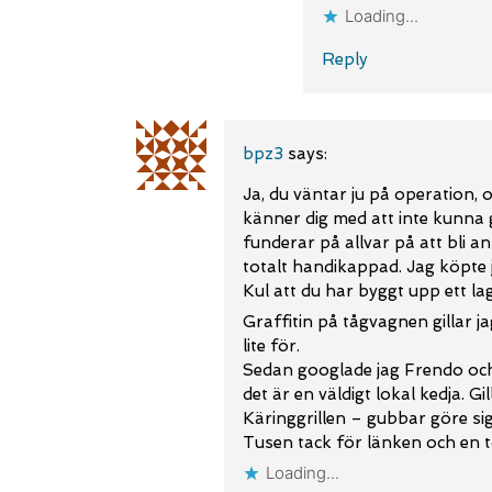
Loading...
Reply
bpz3
says:
Ja, du väntar ju på operation, o
känner dig med att inte kunna 
funderar på allvar på att bli a
totalt handikappad. Jag köpte 
Kul att du har byggt upp ett lag
Graffitin på tågvagnen gillar j
lite för.
Sedan googlade jag Frendo och 
det är en väldigt lokal kedja. Gi
Käringgrillen – gubbar göre sig 
Tusen tack för länken och en t
Loading...