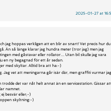
2025-01-27 at 16:
ch jag hoppas verkligen att en blir av snart! Vet precis hur du
gå. Än så länge klarar jag hundra meter (tror jag) men jag
ntingen med gåstavar eller rollator… Utan bil skulle jag vara
ju en ny begagnad för ett år sedan.
er med skyltar. Alltid bra att ha:-)
ag. Jag vet att meningarna går isär där, men graffiti vurmar ja
trodde det var nåt helt annat än en servicestation. Gissar at
llar namnet.
ej besvär eller;-)
oppen skyltning:-)