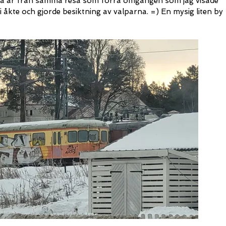
sa är från samma resa som förra omgången som jag visade
 åkte och gjorde besiktning av valparna. =) En mysig liten by