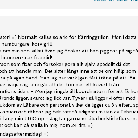
yster! =) Normalt kallas solarie för Kärringgrillen.. Men i detta
k hamburgare, korv grill.
 om min son, vilket även jag önskar att han piggnar på sig s
l inom en snar framtid!
son som fixar och försöker göra allt själv, speciellt då det
ch att handla mm.. Det sitter långt inne att be om hjälp som
göra på egen hand. Men jag har verkligen fått träna på att “Be
as varje dag som går att det kommer ett kuvert från
tions tiden. – Men jag ringde till koordinatorn för att få hö
rende ligger, svaret jag fick var: Tyvärr så ligger vi efter med
kdom av Läkare och personal, vilket de ligger ca 3 v efter.. s
 Januari och räknar jag helt rätt så tidigast i mitten av Februar
 till ang min PRIO op – Jag tar gärna en återbudstid eftersom
t och kan då ställa in mig inom 24 tim. =)
åndagseftermiddag! =)