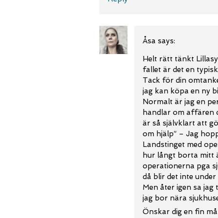
Åsa
says:
Helt rätt tänkt Lillas
fallet är det en typis
Tack för din omtanke
jag kan köpa en ny bi
Normalt är jag en per
handlar om affären o
är så självklart att 
om hjälp” – Jag hopp
Landstinget med opera
hur långt borta mitt ä
operationerna pga sju
då blir det inte under
Men åter igen sa jag
jag bor nära sjukhuse
Önskar dig en fin m