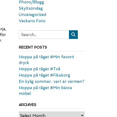
Photo/Blogg
Skyltsöndag
Uncategorized
Veckans Foto
rja,
 för
r.
RECENT POSTS
Hoppa på tåget #Min favorit
dryck
Hoppa på tåget #Två
Hoppa på tåget #Fikakorg
En kylig sommar.. vart är värmen?
Hoppa på tåget #Min bästa
möbel
ARCHIVES
Archives