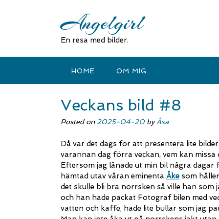
Skip
Angelgirl
to
content
En resa med bilder.
HOME
OM MIG..
Veckans bild #8
Posted on
2025-04-20
by
Åsa
Då var det dags för att presentera lite bild
varannan dag förra veckan, vem kan missa dett
Eftersom jag lånade ut min bil några dagar f
hämtad utav våran eminenta
Åke
som håller
det skulle bli bra norrsken så ville han som 
och han hade packat Fotograf bilen med ved
vatten och kaffe, hade lite bullar som jag p
Man kan inte åka ut på norrskens jakt utan a