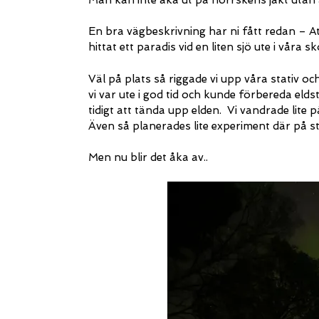
En bra vägbeskrivning har ni fått redan – Att
hittat ett paradis vid en liten sjö ute i vår
Väl på plats så riggade vi upp våra stativ o
vi var ute i god tid och kunde förbereda eld
tidigt att tända upp elden. Vi vandrade lite p
Även så planerades lite experiment där på s
Men nu blir det åka av..