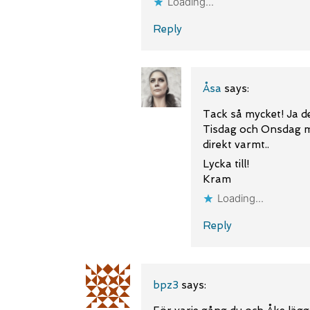
Loading...
Reply
Åsa
says:
Tack så mycket! Ja det
Tisdag och Onsdag med
direkt varmt..
Lycka till!
Kram
Loading...
Reply
bpz3
says: