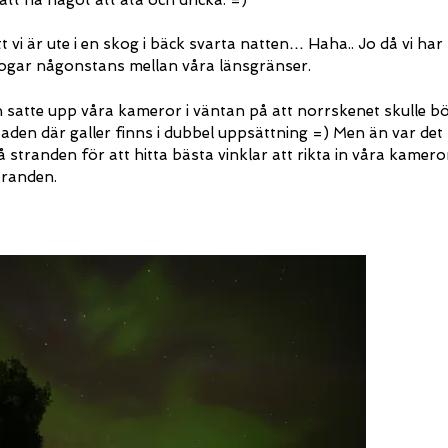
 vi är ute i en skog i bäck svarta natten… Haha.. Jo då vi har
a skogar någonstans mellan våra länsgränser.
ch satte upp våra kameror i väntan på att norrskenet skulle bö
staden där galler finns i dubbel uppsättning =) Men än var det
å stranden för att hitta bästa vinklar att rikta in våra kamero
tranden.