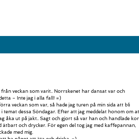
er från veckan som varit.. Norrskenet har dansat var och
a – Inte jag i alla fall! =)
örra veckan som var, så hade jag turen på min sida att bli
 i temat dessa Söndagar. Efter att jag meddelat honom om at
jag åka ut på jakt.. Sagt och gjort så var han och handlade ko
 ätbart och drycker. För egen del tog jag med kaffepannan,
ackade med mig.
tt ha något att äta och dricka. =)