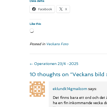
Dela detta:
Facebook
X
Like this:
Loading…
Posted in
Veckans Foto
Post
←
Operationen 23/4 -2025
navigation
10 thoughts on “
Veckans bild
eklundk14gmailcom
says:
Det finns bara ett ord och de
ha en fin inkommande vecka d