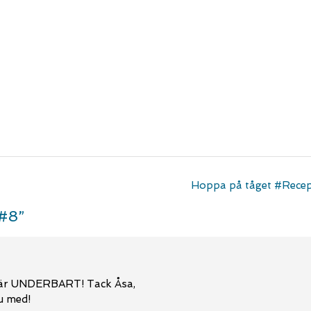
Hoppa på tåget #Rece
 #8
”
t är UNDERBART! Tack Åsa,
u med!