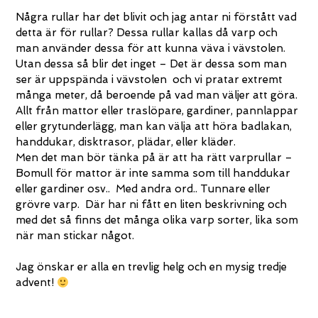
Några rullar har det blivit och jag antar ni förstått vad
detta är för rullar? Dessa rullar kallas då varp och
man använder dessa för att kunna väva i vävstolen.
Utan dessa så blir det inget – Det är dessa som man
ser är uppspända i vävstolen och vi pratar extremt
många meter, då beroende på vad man väljer att göra.
Allt från mattor eller traslöpare, gardiner, pannlappar
eller grytunderlägg, man kan välja att höra badlakan,
handdukar, disktrasor, plädar, eller kläder.
Men det man bör tänka på är att ha rätt varprullar –
Bomull för mattor är inte samma som till handdukar
eller gardiner osv.. Med andra ord.. Tunnare eller
grövre varp. Där har ni fått en liten beskrivning och
med det så finns det många olika varp sorter, lika som
när man stickar något.
Jag önskar er alla en trevlig helg och en mysig tredje
advent!