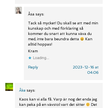
Åsa
says:
Tack så mycket! Du skall se att med min
kunskap och med förklaring så
kommer du snart att kunna väva du
med, inte bara beundra detta
Kan
alltid hoppas!
Kram
Loading...
Reply
2023-12-16 at
04:06
Åke
says:
Kaos kan vi alla få. Varp är nog det enda jag
kan peka på en vävstol vart det sitter
Det