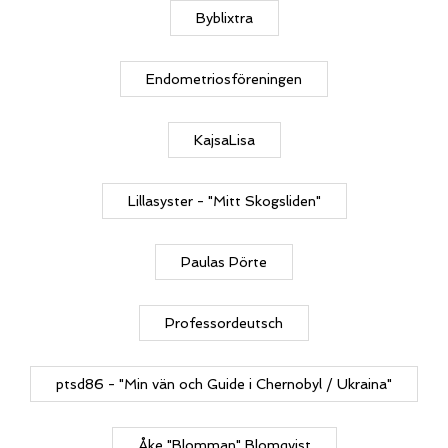
Byblixtra
Endometriosföreningen
KajsaLisa
Lillasyster - "Mitt Skogsliden"
Paulas Pörte
Professordeutsch
ptsd86 - "Min vän och Guide i Chernobyl / Ukraina"
Åke "Blomman" Blomqvist