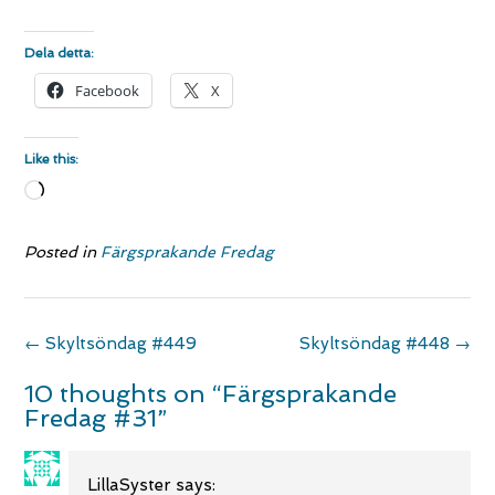
Dela detta:
Facebook
X
Like this:
Loading…
Posted in
Färgsprakande Fredag
Post
←
Skyltsöndag #449
Skyltsöndag #448
→
navigation
10 thoughts on “
Färgsprakande
Fredag #31
”
LillaSyster
says: