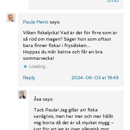
01:10
Paula Merio
says:
Vilken fiskelycka! Vad är det för firre som är
så röd om magen? Säger hon som oftast
bara finner fiskar i frysdisken…
Hoppas du mår bättre och får en bra
sommarvecka!
Loading...
Reply
2024-06-03 at 19:49
Åsa
says:
Tack Paula! Jag gillar att fiska
vanligtvis, men har mer och mer hållit
mig borta då det är så mycket mygg –
just för att jag är över allergisk mot