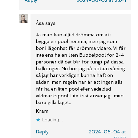
Reply
2024-06-02 at 23:41
Åsa
says:
Ja man kan alltid drömma om att
bygga en pool hemma, men jag som
bor i lägenhet får drömma vidare. Vi får
inte ens ha en liten Bubbelpool för 2-4
personer då det blir för tungt på dessa
balkonger. Nu bor jag på botten våning
så jag har verkligen kunna haft en
sådan, men regeln här är att ingen alls
får ha en liten pool eller vedeldad
vildmarkspool. Lite trist anser jag.. men
bara gilla läget..
Kram
Loading...
Reply
2024-06-04 at