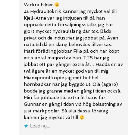
Vackra bilder
Ja Hydraulteknik känner jag mycket väl till
Kjell-Arne var jag inbjuden till då han
öppnade detta försäljningsställe, jag har
gjort mycket hydraulslang där tex. Både
privat och de industrier jag jobbat på. Även
nattetid då en släng behövdes tillverkas.
Markförädling jobbar Fille på och har köpt
ett x antal matjord av han. TTS har jag
jobbat ett par gånger extra åt… Hadda en av
två ägare är en mycket god vän till mig.
Miamipoool köpte jag mitt bubbel
hörnbadkar när jag byggde ut. Ola (ägare)
bodde jag granne med en gång i tiden också.
Min far jobbade lite extra åt hans far
Gunnar en gång i tiden vid hög belastning av
just markpooler. Så alla dessa företag
känner jag mycket väl till
Loading...