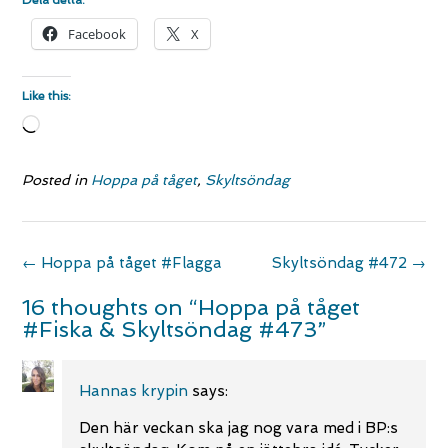
Facebook
X
Like this:
Loading…
Posted in
Hoppa på tåget
,
Skyltsöndag
Post
←
Hoppa på tåget #Flagga
Skyltsöndag #472
→
navigation
16 thoughts on “
Hoppa på tåget
#Fiska & Skyltsöndag #473
”
Hannas krypin
says:
Den här veckan ska jag nog vara med i BP:s