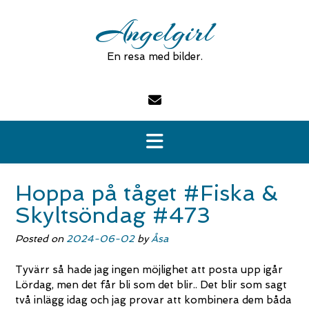
Skip
Angelgirl
to
content
En resa med bilder.
Hoppa på tåget #Fiska &
Skyltsöndag #473
Posted on
2024-06-02
by
Åsa
Tyvärr så hade jag ingen möjlighet att posta upp igår
Lördag, men det får bli som det blir.. Det blir som sagt
två inlägg idag och jag provar att kombinera dem båda