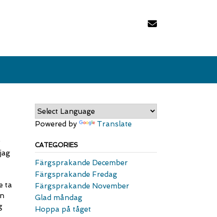
Powered by
Translate
r
CATEGORIES
jag
Färgsprakande December
Färgsprakande Fredag
e ta
Färgsprakande November
en
Glad måndag
g
Hoppa på tåget