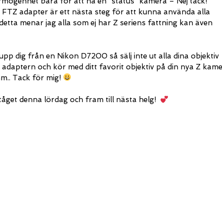
rmögenhet bara för att ha en “status” kamera – Nej tack!
 FTZ adapter är ett nästa steg för att kunna använda alla
detta menar jag alla som ej har Z seriens fattning kan även
upp dig från en Nikon D7200 så sälj inte ut alla dina objektiv
 adaptern och kör med ditt favorit objektiv på din nya Z kame
m.. Tack för mig!
tåget denna lördag och fram till nästa helg!