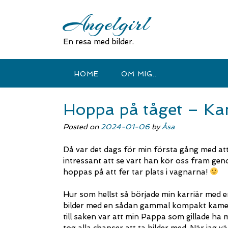
Skip
Angelgirl
to
content
En resa med bilder.
HOME
OM MIG..
Hoppa på tåget – K
Posted on
2024-01-06
by
Åsa
Då var det dags för min första gång med a
intressant att se vart han kör oss fram geno
hoppas på att fer tar plats i vagnarna!
Hur som hellst så började min karriär med en
bilder med en sådan gammal kompakt kamera
till saken var att min Pappa som gillade h