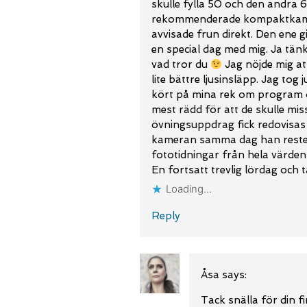
skulle fylla 50 och den andra 6
rekommenderade kompaktkamer
avvisade frun direkt. Den ene 
en special dag med mig. Ja tän
vad tror du
Jag nöjde mig at
lite bättre ljusinsläpp. Jag to
kört på mina rek om program oc
mest rädd för att de skulle mis
övningsuppdrag fick redovisas
kameran samma dag han reste 
fototidningar från hela värden 
En fortsatt trevlig lördag och 
Loading...
Reply
Åsa
says:
Tack snälla för din f