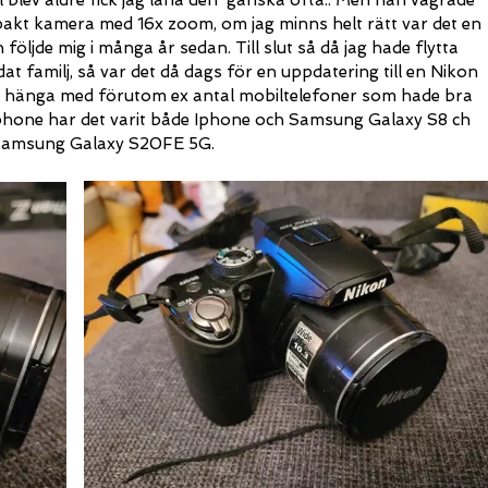
äl blev äldre fick jag låna den ganska ofta.. Men han vägrade
pakt kamera med 16x zoom, om jag minns helt rätt var det en
ljde mig i många år sedan. Till slut så då jag hade flytta
at familj, så var det då dags för en uppdatering till en Nikon
 hänga med förutom ex antal mobiltelefoner som hade bra
hone har det varit både Iphone och Samsung Galaxy S8 ch
en Samsung Galaxy S20FE 5G.