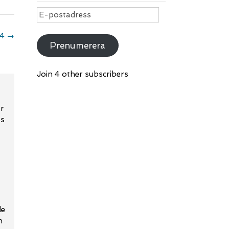
E-
postadress
34
→
Prenumerera
Join 4 other subscribers
ar
ps
de
n