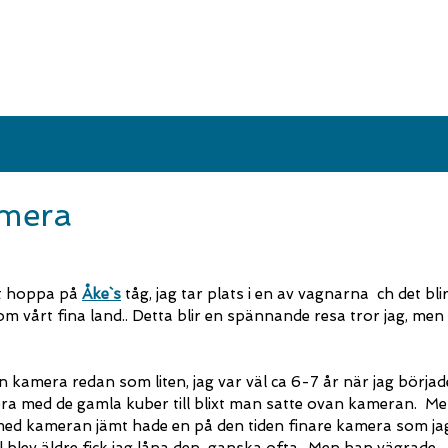
amera
tt hoppa på
Åke`s
tåg, jag tar plats i en av vagnarna ch det bli
m vårt fina land.. Detta blir en spännande resa tror jag, men 
 kamera redan som liten, jag var väl ca 6-7 år när jag börjad
 med de gamla kuber till blixt man satte ovan kameran. M
a med kameran jämt hade en på den tiden finare kamera som ja