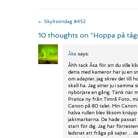
Post
←
Skyltsöndag #452
navigation
10 thoughts on “
Hoppa på tåg
Åke
says:
Åhh tack Åsa för att du ville kli
detta med kameror har ju en s
om adapter, jag skrev det till 
skall ha. Jag sitter ju i samma s
nybörjare en gång. Tänk när m
Pratica ny från Timrå Foto., 
Canon på 80 talet. Min Canon l
halva rullen blev liksom knäp
jaktmarkerna. De hade passat f
start för dig. Jag har förreste
ledsnat att fråga på sajter… det