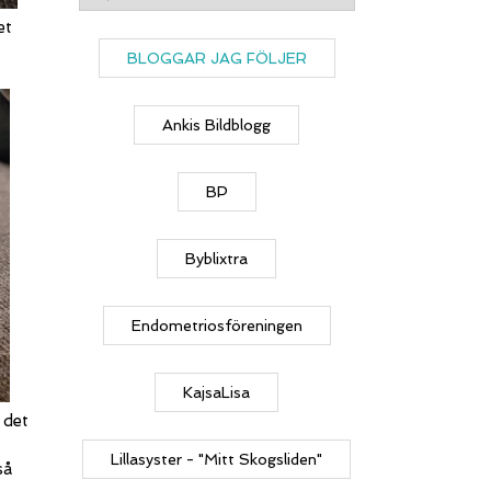
et
BLOGGAR JAG FÖLJER
Ankis Bildblogg
BP
Byblixtra
Endometriosföreningen
KajsaLisa
 det
Lillasyster - "Mitt Skogsliden"
så