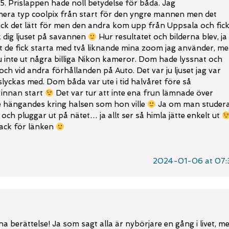
5. Prislappen hade noll betydelse för båda. Jag
a typ coolpix från start för den yngre mannen men det
gick det lätt för men den andra kom upp från Uppsala och fic
k dig ljuset på savannen
Hur resultatet och bilderna blev, ja
t de fick starta med två liknande mina zoom jag använder, m
g ju inte ut några billiga Nikon kameror. Dom hade lyssnat och
h vid andra förhållanden på Auto. Det var ju ljuset jag var
slyckas med. Dom båda var ute i tid halvåret före så
 innan start
Det var tur att inte ena frun lämnade över
hängandes kring halsen som hon ville
Ja om man studer
och pluggar ut på nätet… ja allt ser så himla jätte enkelt ut
tack för länken
2024-01-06 at 07:
ina berättelse! Ja som sagt alla är nybörjare en gång i livet, m