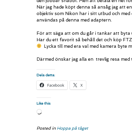
den jobbar snabbt. Men att betala en hel fö
När jag hade köpt denna så ansåg jag att en
objektiv som Nikon har i sitt utbud och med 
användas på denna med adaptern.
För att säga att om du går i tankar att byta 
Har du ett favorit så behåll det och köp FTZ
Lycka till med era val med kamera byte m
Därmed önskar jag alla en trevlig resa med 
Dela detta:
Facebook
X
Like this:
Loading…
Posted in
Hoppa på tåget