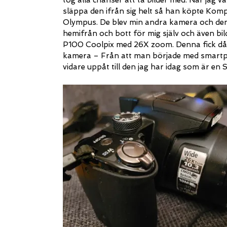
tog alla chanser att ta bilder med. När jag v
släppa den ifrån sig helt så han köpte Kom
Olympus. De blev min andra kamera och den fö
hemifrån och bott för mig själv och även bild
P100 Coolpix med 26X zoom. Denna fick då
kamera – Från att man började med smartp
vidare uppåt till den jag har idag som är 