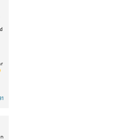
k
ed
ar
31
en