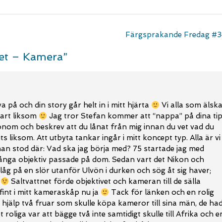
Färgsprakande Fredag #
et – Kamera
”
va på och din story går helt in i mitt hjärta
Vi alla som älsk
tart liksom
Jag tror Stefan kommer att “nappa” på dina ti
honom och beskrev att du lånat från mig innan du vet vad du
its liksom. Att utbyta tankar ingår i mitt koncept typ. Alla är vi
an stod där: Vad ska jag börja med? 75 startade jag med
många objektiv passade på dom. Sedan vart det Nikon och
åg på en slör utanför Ulvön i durken och sög åt sig haver;
p
Saltvattnet förde objektivet och kameran till de sälla
int i mitt kameraskåp nu ja
Tack för länken och en rolig
n hjälp två fruar som skulle köpa kameror till sina män, de ha
 roliga var att bägge två inte samtidigt skulle till Afrika och e