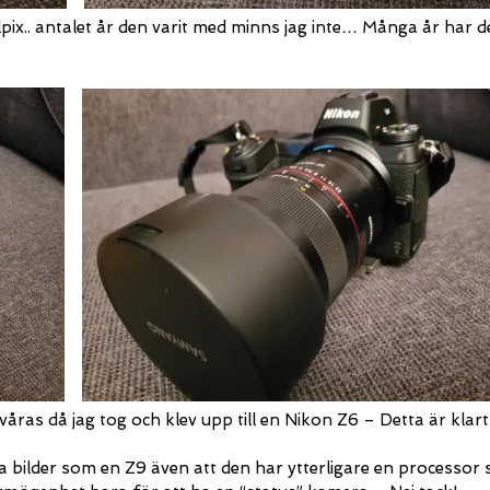
x.. antalet år den varit med minns jag inte… Många år har d
 våras då jag tog och klev upp till en Nikon Z6 – Detta är klart
ra bilder som en Z9 även att den har ytterligare en processor 