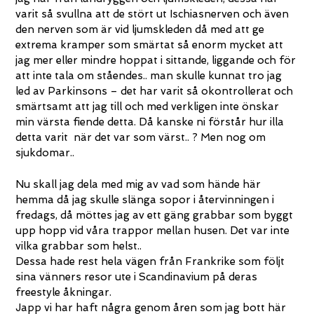
varit så svullna att de stört ut Ischiasnerven och även
den nerven som är vid ljumskleden då med att ge
extrema kramper som smärtat så enorm mycket att
jag mer eller mindre hoppat i sittande, liggande och för
att inte tala om ståendes.. man skulle kunnat tro jag
led av Parkinsons – det har varit så okontrollerat och
smärtsamt att jag till och med verkligen inte önskar
min värsta fiende detta. Då kanske ni förstår hur illa
detta varit när det var som värst.. ? Men nog om
sjukdomar..
Nu skall jag dela med mig av vad som hände här
hemma då jag skulle slänga sopor i återvinningen i
fredags, då möttes jag av ett gäng grabbar som byggt
upp hopp vid våra trappor mellan husen. Det var inte
vilka grabbar som helst..
Dessa hade rest hela vägen från Frankrike som följt
sina vänners resor ute i Scandinavium på deras
freestyle åkningar.
Japp vi har haft några genom åren som jag bott här