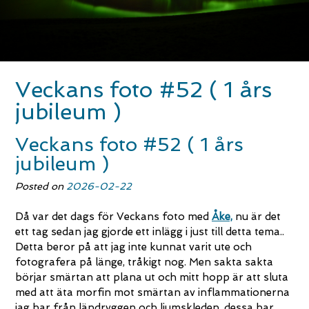
Veckans foto #52 ( 1 års
jubileum )
Veckans foto #52 ( 1 års
jubileum )
Posted on
2026-02-22
Då var det dags för Veckans foto med
Åke,
nu är det
ett tag sedan jag gjorde ett inlägg i just till detta tema..
Detta beror på att jag inte kunnat varit ute och
fotografera på länge, tråkigt nog. Men sakta sakta
börjar smärtan att plana ut och mitt hopp är att sluta
med att äta morfin mot smärtan av inflammationerna
jag har från ländryggen och ljumskleden, dessa har