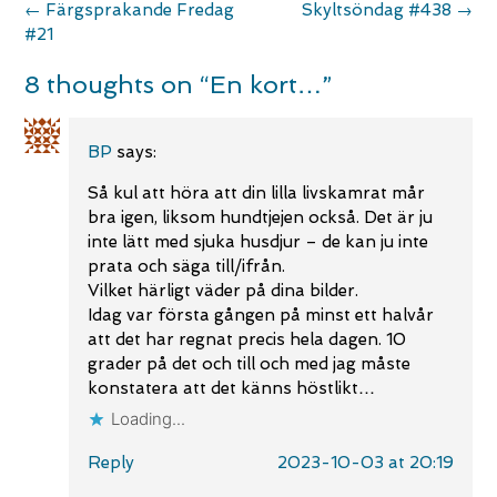
Post
←
Färgsprakande Fredag
Skyltsöndag #438
→
navigation
#21
8 thoughts on “
En kort…
”
BP
says:
Så kul att höra att din lilla livskamrat mår
bra igen, liksom hundtjejen också. Det är ju
inte lätt med sjuka husdjur – de kan ju inte
prata och säga till/ifrån.
Vilket härligt väder på dina bilder.
Idag var första gången på minst ett halvår
att det har regnat precis hela dagen. 10
grader på det och till och med jag måste
konstatera att det känns höstlikt…
Loading...
Reply
2023-10-03 at 20:19