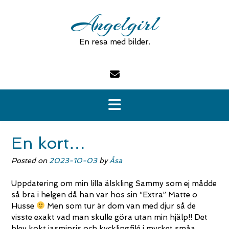
Skip
Angelgirl
to
content
En resa med bilder.
En kort…
Posted on
2023-10-03
by
Åsa
Uppdatering om min lilla älskling Sammy som ej mådde
så bra i helgen då han var hos sin “Extra” Matte o
Husse
Men som tur är dom van med djur så de
visste exakt vad man skulle göra utan min hjälp!! Det
blev kokt jasminris och kycklingfilé i mycket småa