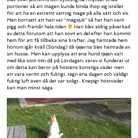
portioner så att magen kunde binda ihop sig istället
för att ha en extremt vattnig mage på alla sätt och vis.
Men bortsett att han var “magsjuk” så har han varit
pigg och framåt hela tiden
Han blev aldrig påverkad
av detta förutom att han sovit en del efter han kommit
hem för att få tillbaka sina krafter. Jag hämtade hem
honom igår kväll (Söndag) då tjejerna blev hämtade av
sin husse.. Men kan upplysa att ena hund tjejen vart
med lika som min då på Lördagen, varav vi funderat ut
om detta kan beror på höstens konstiga väder men
att vara varmt och fuktigt, regn ena dagen och väldigt
fuktig luft även då det var soligt.. Knepigt höstväder
kan man minst säga.