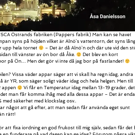
ta SCA Östrands fabriken (Pappers fabrik) Man kan se havet
pan syns på höjden vilket är Alnö`s vattentorn, det syns lån
r upp hela tornet
– Det är då Alnö`n och där ute vid den st
dan till vänster av ön bor då Åke.
Det blev en kort
 bor på Ön… Men det gör vi inte då jag bor på fastlandet!
len? Vissa väder appar säger att vi skall ha regn idag, andra
å är YR, som säger soligt väder idag och hela helgen. Men till
YR appen
Vi får en Temperatur idag mellan 13-19 grader, de
 det man får komma ihåg med alla dessa appar – Det är enda
% med säkerhet med klockslag osv..
ar något att gå efter, att man sedan får använda eget sunt
än rätt!
att fixa iordning en god frukost till mig själv, sedan får det b
ta en funderare på vad dagen kan ge idag? Förutom några vik