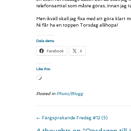
telefonsamtal som måste göras, innan jag tar
Men ikväll skall jag fixa med att göra klar
Ni får ha en toppen Torsdag allihopa!
Dela detta:
Facebook
X
Like this:
Loading…
Posted in
Photo/Blogg
Post
←
Färgsprakande Fredag #12 (5)
navigation
4 thoughts on “
Onsdagen till ä