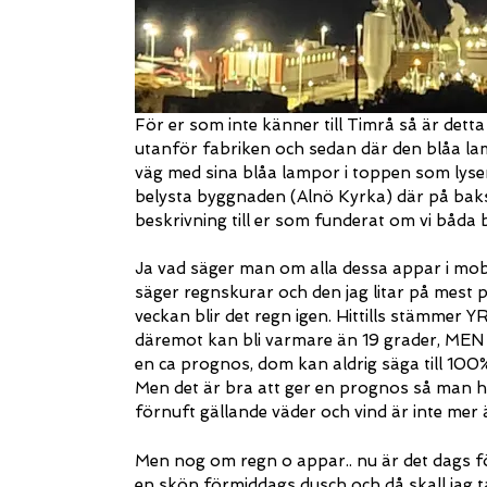
För er som inte känner till Timrå så är det
utanför fabriken och sedan där den blåa lam
väg med sina blåa lampor i toppen som lyse
belysta byggnaden (Alnö Kyrka) där på baksi
beskrivning till er som funderat om vi båda
Ja vad säger man om alla dessa appar i mobi
säger regnskurar och den jag litar på mest p
veckan blir det regn igen. Hittills stämmer 
däremot kan bli varmare än 19 grader, MEN
en ca prognos, dom kan aldrig säga till 100
Men det är bra att ger en prognos så man h
förnuft gällande väder och vind är inte mer 
Men nog om regn o appar.. nu är det dags för 
en skön förmiddags dusch och då skall jag 