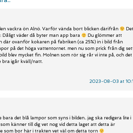
den vackra ön Alnö. Varför vända bort blicken därifrån
De
g: Dåligt väder då byter man app bara
Du glömmer att
n där ovanför kokaren på fabriken (ca 25%) in i bild från
mpor på det höga vattentornet. men nu som prick från dig sett
ild blev mycket fin. Molnen som rör sig rår vi inte på, och det
bra igår kväll/natt.
2023-08-03 at 10:
ara det blå lampor som syns i bilden.. jag ska redigera lite i
om känner till dig vet nog vid detta laget att detta är
e som bor här i trakten vet väl om detta torn