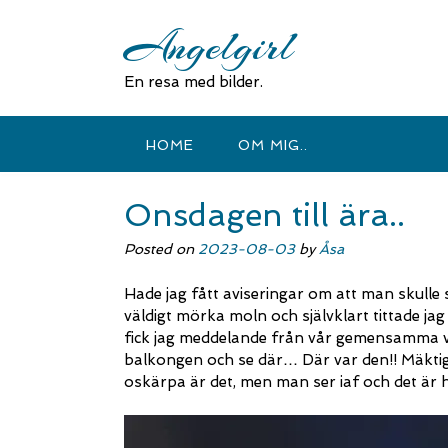
Skip
Angelgirl
to
content
En resa med bilder.
HOME
OM MIG..
Onsdagen till ära..
Posted on
2023-08-03
by
Åsa
Hade jag fått aviseringar om att man skulle 
väldigt mörka moln och självklart tittade ja
fick jag meddelande från vår gemensamma vä
balkongen och se där… Där var den!! Mäktig
oskärpa är det, men man ser iaf och det är