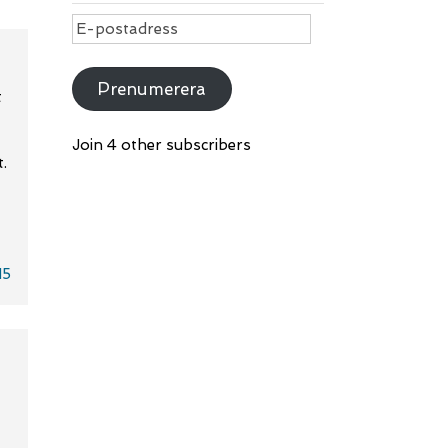
E-
postadress
Prenumerera
t
Join 4 other subscribers
.
15