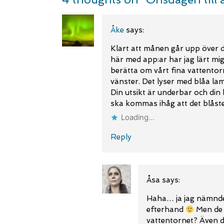
Åke
says:
Klart att månen går upp över 
här med app:ar har jag lärt mi
berätta om vårt fina vattentor
vänster. Det lyser med blåa la
Din utsikt är underbar och din b
ska kommas ihåg att det blåste 
Loading...
Reply
Åsa
says:
Haha… ja jag nämnde b
efterhand
Men de s
vattentornet? Även d