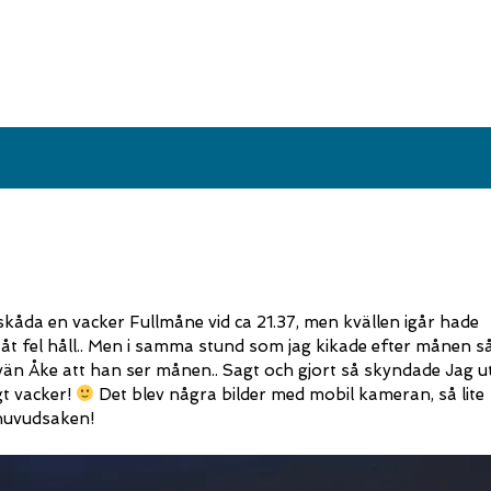
skåda en vacker Fullmåne vid ca 21.37, men kvällen igår hade
g åt fel håll.. Men i samma stund som jag kikade efter månen s
n Åke att han ser månen.. Sagt och gjort så skyndade Jag u
t vacker!
Det blev några bilder med mobil kameran, så lite
 huvudsaken!