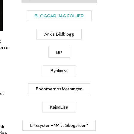
BLOGGAR JAG FÖLJER
Ankis Bildblogg
g
örre
BP
Byblixtra
t
Endometriosföreningen
st
KajsaLisa
Lillasyster - "Mitt Skogsliden"
li
tiga